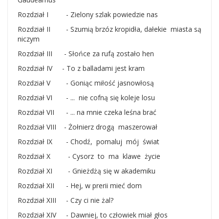
Rozdział I - Zielony szlak powiedzie nas
Rozdział II - Szumią brzóz kropidła, dałekie miasta są
niczym
Rozdział III - Słońce za rufą zostało hen
Rozdział IV - To z balladami jest kram
Rozdział V - Goniąc miłość jasnowłosą
Rozdział VI - ... nie cofną się koleje losu
Rozdział VII - ... na mnie czeka leśna brać
Rozdział VIII - Żołnierz drogą maszerował
Rozdział IX - Chodź, pomaluj mój świat
Rozdział X - Cysorz to ma klawe życie
Rozdział XI - Gnieżdżą się w akademiku
Rozdział XII - Hej, w prerii mieć dom
Rozdział XIII - Czy ci nie żal?
Rozdział XIV - Dawniej, to człowiek miał głos