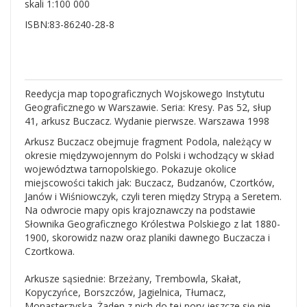
skali 1:100 000
ISBN:83-86240-28-8
Reedycja map topograficznych Wojskowego Instytutu
Geograficznego w Warszawie. Seria: Kresy. Pas 52, słup
41, arkusz Buczacz. Wydanie pierwsze. Warszawa 1998
Arkusz Buczacz obejmuje fragment Podola, należący w
okresie międzywojennym do Polski i wchodzący w skład
województwa tarnopolskiego. Pokazuje okolice
miejscowości takich jak: Buczacz, Budzanów, Czortków,
Janów i Wiśniowczyk, czyli teren między Strypą a Seretem.
Na odwrocie mapy opis krajoznawczy na podstawie
Słownika Geograficznego Królestwa Polskiego z lat 1880-
1900, skorowidz nazw oraz planiki dawnego Buczacza i
Czortkowa.
Arkusze sąsiednie: Brzeżany, Trembowla, Skałat,
Kopyczyńce, Borszczów, Jagielnica, Tłumacz,
Monasterzyska. Żaden z nich do tej pory jeszcze się nie