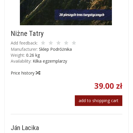
Niżne Tatry
Add feedback:
Manufacturer:
Sklep Podróżnika
Weight:
0.26
kg
Availability:
Kilka egzemplarzy
Price history
39.00 zł
add to shopping cart
Ján Lacika