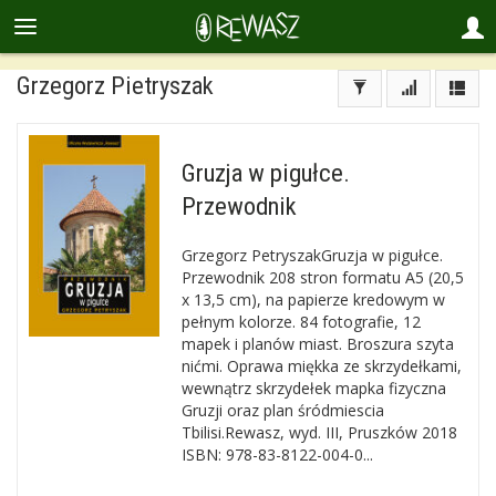
Grzegorz Pietryszak
Gruzja w pigułce.
Przewodnik
Grzegorz PetryszakGruzja w pigułce.
Przewodnik 208 stron formatu A5 (20,5
x 13,5 cm), na papierze kredowym w
pełnym kolorze. 84 fotografie, 12
mapek i planów miast. Broszura szyta
nićmi. Oprawa miękka ze skrzydełkami,
wewnątrz skrzydełek mapka fizyczna
Gruzji oraz plan śródmiescia
Tbilisi.Rewasz, wyd. III, Pruszków 2018
ISBN: 978-83-8122-004-0...