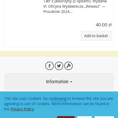
Tatr z Jaworzyny (z opisem). Wydanie
VI. Oficyna Wydawnicza „Rewasz” —
Pruszków 2024....
40.00 zł
Add to basket
Information
This site uses cookies. By continuing to browse this site you are
Contact
agreeing to use of cookies. More information can be found in
the
Privacy Policy
.