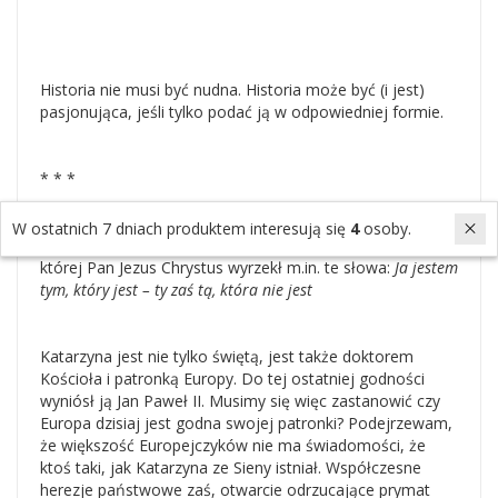
Historia nie musi być nudna. Historia może być (i jest)
pasjonująca, jeśli tylko podać ją w odpowiedniej formie.
* * *
W ostatnich 7 dniach produktem interesują się
4
osoby.
Katarzyna ze Sieny (1347-1380), włoska mistyczka, do
której Pan Jezus Chrystus wyrzekł m.in. te słowa:
Ja jestem
tym, który jest – ty zaś tą, która nie jest
Katarzyna jest nie tylko świętą, jest także doktorem
Kościoła i patronką Europy. Do tej ostatniej godności
wyniósł ją Jan Paweł II. Musimy się więc zastanowić czy
Europa dzisiaj jest godna swojej patronki? Podejrzewam,
że większość Europejczyków nie ma świadomości, że
ktoś taki, jak Katarzyna ze Sieny istniał. Współczesne
herezje państwowe zaś, otwarcie odrzucające prymat