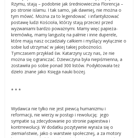
Rzymu, stają – podobnie jak średniowieczna Florencja –
po stronie islamu. I tak samo, jak dawniej, nie można o
tym mówić. Można za to legendować i infantylizować
postawę ludzi Kościoła, którzy stają przecież przed
wyzwaniami bardzo poważnymi. Mamy więc papieża-
kremówkę, mamy langustę na palmie i inne duperele,
które mają nasz oczadziały całkiem i myślący wyłącznie o
sobie lud utrzymać w jakiej takiej pobożności.
Tymczasem przykład św. Katarzyny uczy nas, że nie
można się ograniczać. Dziewczyna była niepiśmienna, a
zostawiła po sobie ponad 300 listów. Podyktowała też
dzieło znane jako Księga nauki bożej.
* * *
Wydawca nie tylko nie jest piewcą humanizmu i
reformacji, nie wierzy w postęp i rewolucję; jego
sympatie są zdecydowanie po stronie papiestwa i
kontrrewolucji. W dodatku pozytywnie wyraża się o
ziemiaństwie, jako o warstwie społecznej, a za motory