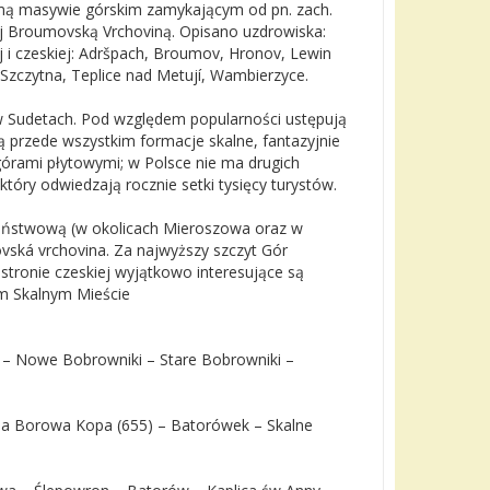
zimą masywie górskim zamykającym od pn. zach.
ej Broumovską Vrchoviną. Opisano uzdrowiska:
j i czeskiej: Adršpach, Broumov, Hronov, Lewin
Szczytna, Teplice nad Metují, Wambierzyce.
w Sudetach. Pod względem popularności ustępują
 przede wszystkim formacje skalne, fantazyjnie
rami płytowymi; w Polsce nie ma drugich
ry odwiedzają rocznie setki tysięcy turystów.
państwową (w okolicach Mieroszowa oraz w
ovská vrchovina. Za najwyższy szczyt Gór
stronie czeskiej wyjątkowo interesujące są
im Skalnym Mieście
na – Nowe Bobrowniki – Stare Bobrowniki –
lna Borowa Kopa (655) – Batorówek – Skalne