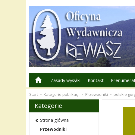
Zasady wysyłki
Kontakt
Prenumerat
Start
Kategorie publikacji
Przewodniki
polskie gór
Kategorie
Strona główna
Przewodniki