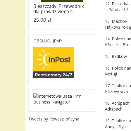
12. Pasterka 
Bieszczady. Przewodnik
– Pánův kříž
dla prawdziwego t...
25,00 zł
13. Machov –
Hájkovą roklą
14. Police na
OBSŁUGUJEMY
Křinice – Br
15. Radków – 
16. Police n
Metují
17. Teplice 
Křížový vrch 
18. Adršpach 
Adršpach
Tweets by Rewasz_oficyna
19. Teplice n
Anny – Sybir 