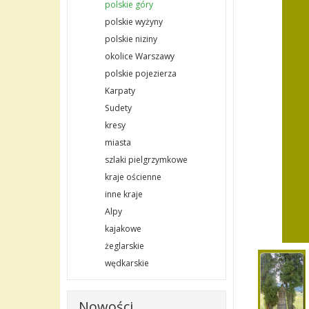
polskie góry
polskie wyżyny
polskie niziny
okolice Warszawy
polskie pojezierza
Karpaty
Sudety
kresy
miasta
szlaki pielgrzymkowe
kraje ościenne
inne kraje
Alpy
kajakowe
żeglarskie
wędkarskie
Nowości