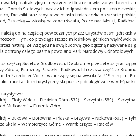
rowadzi po atrakcyjnym turystycznie i licznie odwiedzanym latem i 
ką - Górach Stołowych, wraz z ich odpowiednikiem po stronie czeski
ica, Duszniki oraz zabytkowe miasta i miasteczka po stronie polskie
od, Pasterkę — wioskę na końcu świata, Police nad Metují, Radków, 
 należą do najczęściej odwiedzanych przez turystów pasm górskich 
onoszom. Tym, co przyciąga rzesze miłośników górskich wędrówek, są
rzez naturę. Ze względu na swą budowę geologiczną nazywane są gó
la ochrony całego pasma powołano Park Narodowy Gór Stołowych, któ
 są częścią Sudetów Środkowych. Dwukrotnie przecięte są granicą 
y-Zdroju, Pstrążnej, Pasterki i Radkowa. Ich czeska część to Broum
odzi Szczeliniec Wielki, wznoszący się na wysokość 919 m n.p.m. Po 
kalne miasta. Ruch turystyczny skupia się jednak głównie w Adršpask
 turystyczne
drój – Złoty Widok – Piekielna Góra (532) – Szczytnik (589) – Szczyt
Pod Muflonem” – Duszniki-Zdrój
Zdrój – Bukowa – Borowina – Płaska – Brzytwa – Niżkowa (603) – Ty
cza Skała – Wambierzyce Górne – Wambierzyce – Radków