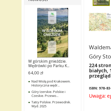
Waldema
Góry St
W górskim gnieździe.
224 stron
Wędrówki po Parku K...
białych,
64,00 zł
przegląd
Nad Wisłą pod Krakowem.
Historyczna wędr...
ISBN: 978-83
Góry Izerskie. Polskie i
Uwaga: eg
Czeskie. Przewo...
Tatry Polskie. Przewodnik.
Wyd. 2025