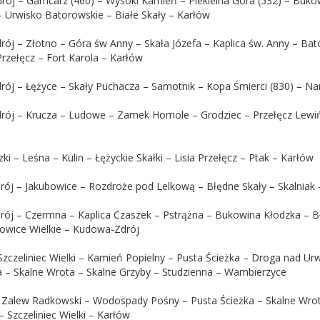
drój – Garncarz (460) – Wysoki Kamień – Piekielna Góra (532) – Buk
– Urwisko Batorowskie – Białe Skały – Karłów
drój – Złotno – Góra św Anny – Skała Józefa – Kaplica św. Anny – Ba
 Przełęcz – Fort Karola – Karłów
drój – Łężyce – Skały Puchacza – Samotnik – Kopa Śmierci (830) – Nar
Zdrój – Krucza – Ludowe – Zamek Homole – Grodziec – Przełęcz Lewi
zki – Leśna – Kulin – Łężyckie Skałki – Lisia Przełęcz – Ptak – Karłów
ój – Jakubowice – Rozdroże pod Lelkową – Błędne Skały – Skalniak –
rój – Czermna – Kaplica Czaszek – Pstrążna – Bukowina Kłodzka – B
kowice Wielkie – Kudowa-Zdrój
Szczeliniec Wielki – Kamień Popielny – Pusta Ścieżka – Droga nad U
 – Skalne Wrota – Skalne Grzyby – Studzienna – Wambierzyce
 Zalew Radkowski – Wodospady Pośny – Pusta Ścieżka – Skalne Wrota
– Szczeliniec Wielki – Karłów