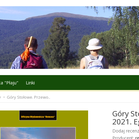
a "Płaju"
Linki
y
Góry Stołowe. Przewo..
Góry St
2021. E
Dodaj recenz
Producent:
r