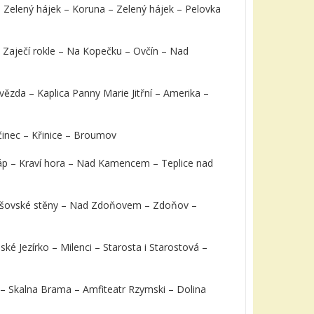
– Zelený hájek – Koruna – Zelený hájek – Pelovka
 Zaječí rokle – Na Kopečku – Ovčín – Nad
vězda – Kaplica Panny Marie Jitřní – Amerika –
činec – Křinice – Broumov
áp – Kraví hora – Nad Kamencem – Teplice nad
irošovské stěny – Nad Zdoňovem – Zdoňov –
é Jezírko – Milenci – Starosta i Starostová –
 – Skalna Brama – Amfiteatr Rzymski – Dolina