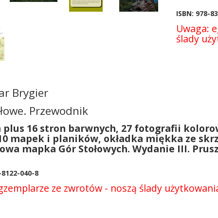
ISBN: 978-8
Uwaga: e
ślady uży
r Brygier
ołowe. Przewodnik
 plus 16 stron barwnych, 27 fotografii kolorow
 10 mapek i planików, okładka miękka ze sk
owa mapka Gór Stołowych. Wydanie III. Prus
-8122-040-8
zemplarze ze zwrotów - noszą ślady użytkowania