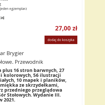
g
Jeden egzemplarz
y
27,00 zł
dodaj do koszyka
r Brygier
ołowe. Przewodnik
n plus 16 stron barwnych, 27
ii kolorowych, 56 ilustracji
iałych, 10 mapek i planików,
 miękka ze skrzydełkami,
z przedniego przeglądowa
r Stołowych. Wydanie III.
 2021.