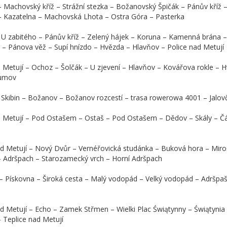
– Machovský kříž – Strážní stezka – Božanovský Špičák – Pánův kříž 
 – Kazatelna – Machovská Lhota – Ostra Góra – Pasterka
 U zabitého – Pánův kříž – Zelený hájek – Koruna – Kamenná brána –
 – Pánova věž – Supí hnízdo – Hvězda – Hlavňov – Police nad Metují
d Metují – Ochoz – Šolčák – U zjevení – Hlavňov – Kovářova rokle – H
oumov
Skibin – Božanov – Božanov rozcestí – trasa rowerowa 4001 – Jalov
ad Metují – Pod Ostašem – Ostaš – Pod Ostašem – Dědov – Skály – Č
nad Metují – Nový Dvůr – Vernéřovická studánka – Buková hora – M
– Adršpach – Starozamecký vrch – Horní Adršpach
– Pískovna – Široká cesta – Malý vodopád – Velký vodopád – Adršpašsk
ad Metují – Echo – Zamek Střmen – Wielki Plac Świątynny – Świątynia
– Teplice nad Metují