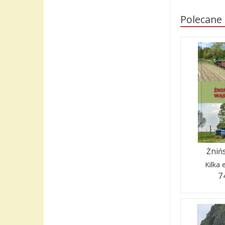
Polecane
Żnińs
Kilka
7