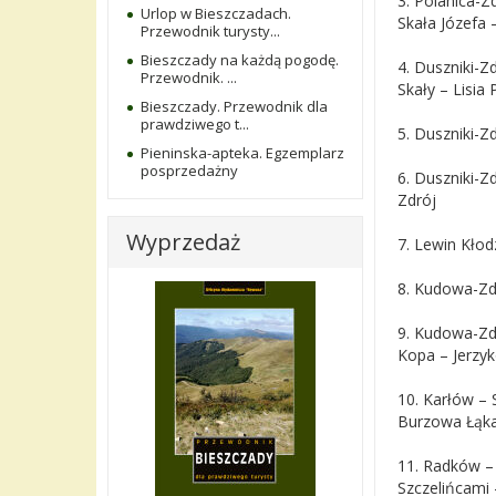
3. Polanica-Z
Urlop w Bieszczadach.
Skała Józefa 
Przewodnik turysty...
Bieszczady na każdą pogodę.
4. Duszniki-Z
Przewodnik. ...
Skały – Lisia
Bieszczady. Przewodnik dla
prawdziwego t...
5. Duszniki-Z
Pieninska-apteka. Egzemplarz
posprzedażny
6. Duszniki-
Zdrój
Wyprzedaż
7. Lewin Kłod
8. Kudowa-Zdr
9. Kudowa-Zd
Kopa – Jerzy
10. Karłów – 
Burzowa Łąka
11. Radków –
Szczelińcami 