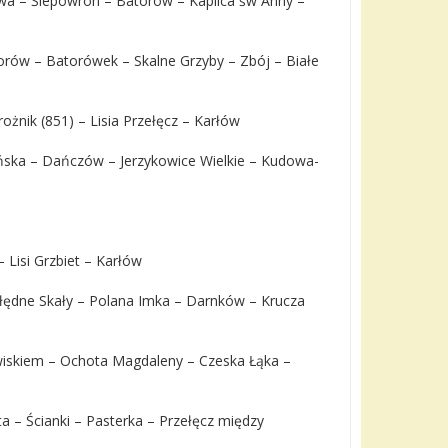
owa – Ślepowron – Batorów – Kaplica św Anny –
torów – Batorówek – Skalne Grzyby – Zbój – Białe
ożnik (851) – Lisia Przełęcz – Karłów
ńska – Dańczów – Jerzykowice Wielkie – Kudowa-
 Lisi Grzbiet – Karłów
łędne Skały – Polana Imka – Darnków – Krucza
rwiskiem – Ochota Magdaleny – Czeska Łąka –
 – Ścianki – Pasterka – Przełęcz między