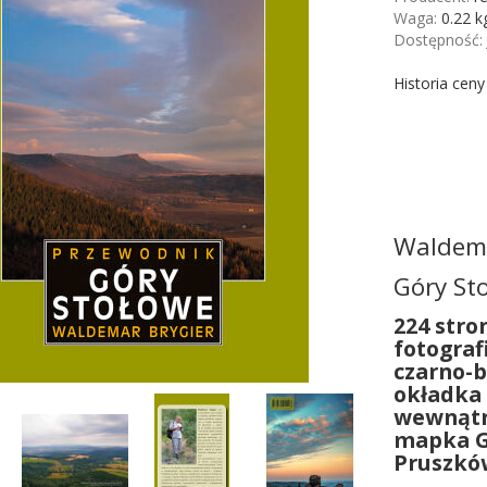
Waga:
0.22
k
Dostępność:
Historia cen
Waldema
Góry St
224 stro
fotograf
czarno-b
okładka
wewnątr
mapka Gó
Pruszków