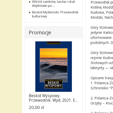
Wśród zamków, lasów i skał.
Przewodnik p
Wędrówki po ...
Kotlinę Kłodz
Kudowa, Polan
Beskid Myślenicki. Przewodnik
kulturowy
Kłodzki, Nách
Góry Stołowe
Promocje
jedynie Kark
uformowane p
podobnych. D
Góry Stołowe
rejonie Kudow
Stołowych uch
labirynty — s
Opisane trasy
1. Polanica-Z
Schronisko “
Beskid Wyspowy.
2. Polanica-
Przewodnik. Wyd. 2021. E...
Grzyby – Kru
20,00 zł