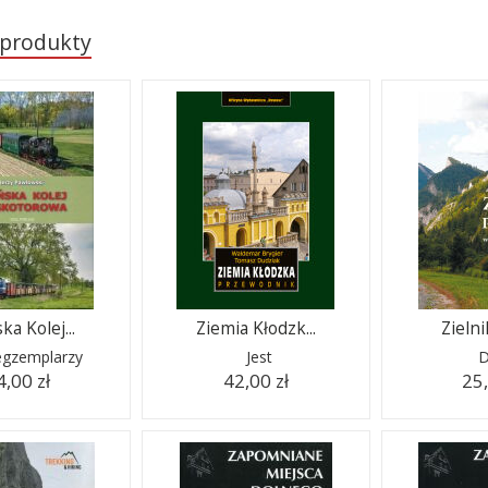
 produkty
ka Kolej...
Ziemia Kłodzk...
Zielnik
 egzemplarzy
Jest
D
4,00 zł
42,00 zł
25,